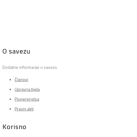
O savezu
Dodatne informacije o savezu
Članovi
Upravna tijela
Povjerenstva
Pravni akti
Korisno