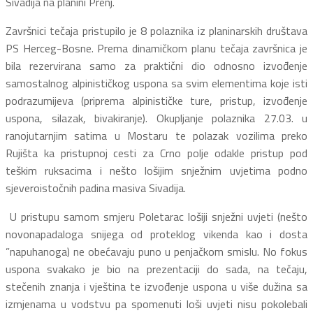
Sivadija na planini Prenj.
Završnici tečaja pristupilo je 8 polaznika iz planinarskih društava
PS Herceg-Bosne. Prema dinamičkom planu tečaja završnica je
bila rezervirana samo za praktični dio odnosno izvođenje
samostalnog alpinističkog uspona sa svim elementima koje isti
podrazumijeva (priprema alpinističke ture, pristup, izvođenje
uspona, silazak, bivakiranje). Okupljanje polaznika 27.03. u
ranojutarnjim satima u Mostaru te polazak vozilima preko
Rujišta ka pristupnoj cesti za Crno polje odakle pristup pod
teškim ruksacima i nešto lošijim snježnim uvjetima podno
sjeveroistočnih padina masiva Sivadija.
U pristupu samom smjeru Poletarac lošiji snježni uvjeti (nešto
novonapadaloga snijega od proteklog vikenda kao i dosta
”napuhanoga) ne obećavaju puno u penjačkom smislu. No fokus
uspona svakako je bio na prezentaciji do sada, na tečaju,
stečenih znanja i vještina te izvođenje uspona u više dužina sa
izmjenama u vodstvu pa spomenuti loši uvjeti nisu pokolebali