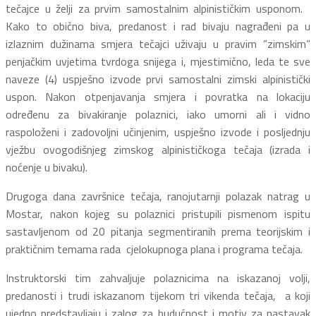
tečajce u želji za prvim samostalnim alpinističkim usponom.
Kako to obično biva, predanost i rad bivaju nagrađeni pa u
izlaznim dužinama smjera tečajci uživaju u pravim ”zimskim”
penjačkim uvjetima tvrdoga snijega i, mjestimično, leda te sve
naveze (4) uspješno izvode prvi samostalni zimski alpinistički
uspon. Nakon otpenjavanja smjera i povratka na lokaciju
određenu za bivakiranje polaznici, iako umorni ali i vidno
raspoloženi i zadovoljni učinjenim, uspješno izvode i posljednju
vježbu ovogodišnjeg zimskog alpinističkoga tečaja (izrada i
noćenje u bivaku).
Drugoga dana završnice tečaja, ranojutarnji polazak natrag u
Mostar, nakon kojeg su polaznici pristupili pismenom ispitu
sastavljenom od 20 pitanja segmentiranih prema teorijskim i
praktičnim temama rada cjelokupnoga plana i programa tečaja.
Instruktorski tim zahvaljuje polaznicima na iskazanoj volji,
predanosti i trudi iskazanom tijekom tri vikenda tečaja, a koji
ujedno predstavljaju i zalog za budućnost i motiv za nastavak